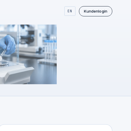
Kunden­login
EN