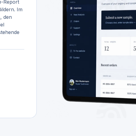
e-Report
ildern. Im
, den
el
estehende